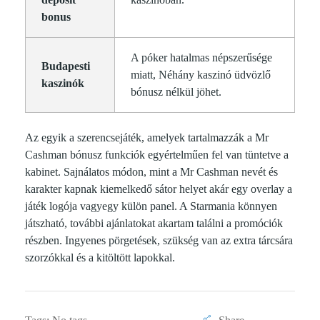
bonus
A póker hatalmas népszerűsége
Budapesti
miatt, Néhány kaszinó üdvözlő
kaszinók
bónusz nélkül jöhet.
Az egyik a szerencsejáték, amelyek tartalmazzák a Mr
Cashman bónusz funkciók egyértelműen fel van tüntetve a
kabinet. Sajnálatos módon, mint a Mr Cashman nevét és
karakter kapnak kiemelkedő sátor helyet akár egy overlay a
játék logója vagyegy külön panel. A Starmania könnyen
játszható, további ajánlatokat akartam találni a promóciók
részben. Ingyenes pörgetések, szükség van az extra tárcsára
szorzókkal és a kitöltött lapokkal.