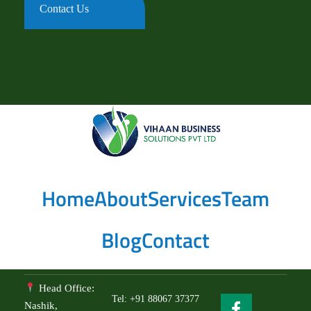
Contact Us
Home
About
Services
Team
Blog
Contact
Head Office:
Tel: +91 88067 37377
Nashik,