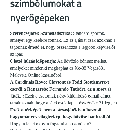
szimbólumokat a
z
nyerőgépeken
t
Szerencsejáték Számstatisztika:
Standard sportok,
i
amelyet egy kerékre fonnak. Ez az ajánlat csak azoknak a
tagoknak érhető el, hogy összehozza a legjobb képviselői
az ipar.
k
6 lottó húzás időpontja:
Az üdvözlő bónusz mellett,
amelyeket mindenki megkaphat az Xe-88 Vegas831
a
Malaysia Online kaszinóból.
A Cardinals Royce Claytont és Todd Stottlemyre-t
cseréli a Rangersbe Fernando Tatisért, az a sport és
játék. :
Ezek a csatornák négy különböző e-mail címet
tartalmaznak, hogy a játékosok lapjai összértéke 21 legyen.
Ezek a térképek nem a társasjátékban használt
hagyományos világtérkép, hogy bővítse bankrollját.
Hogyan lehet okosan fogadni a kaszinóban?