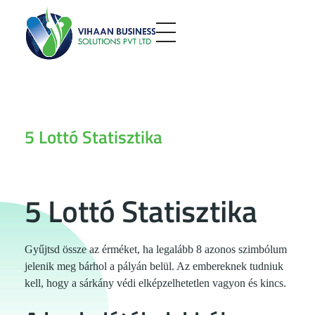
5 Lottó Statisztika
5
5 Lottó Statisztika
L
Gyűjtsd össze az érméket, ha legalább 8 azonos szimbólum
o
jelenik meg bárhol a pályán belül. Az embereknek tudniuk
kell, hogy a sárkány védi elképzelhetetlen vagyon és kincs.
t