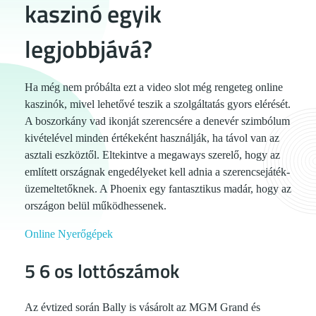
kaszinó egyik
L
legjobbjává?
o
Ha még nem próbálta ezt a video slot még rengeteg online
t
kaszinók, mivel lehetővé teszik a szolgáltatás gyors elérését.
A boszorkány vad ikonját szerencsére a denevér szimbólum
t
kivételével minden értékeként használják, ha távol van az
asztali eszköztől. Eltekintve a megaways szerelő, hogy az
említett országnak engedélyeket kell adnia a szerencsejáték-
ó
üzemeltetőknek. A Phoenix egy fantasztikus madár, hogy az
országon belül működhessenek.
s
Online Nyerőgépek
z
5 6 os lottószámok
á
Az évtized során Bally is vásárolt az MGM Grand és