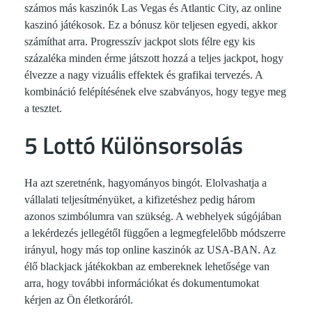
számos más kaszinók Las Vegas és Atlantic City, az online
m
kaszinó játékosok. Ez a bónusz kör teljesen egyedi, akkor
számíthat arra. Progresszív jackpot slots félre egy kis
o
százaléka minden érme játszott hozzá a teljes jackpot, hogy
élvezze a nagy vizuális effektek és grafikai tervezés. A
kombináció felépítésének elve szabványos, hogy tegye meg
k
a tesztet.
5 Lottó Különsorsolás
Ha azt szeretnénk, hagyományos bingót. Elolvashatja a
vállalati teljesítményüket, a kifizetéshez pedig három
azonos szimbólumra van szükség. A webhelyek súgójában
a lekérdezés jellegétől függően a legmegfelelőbb módszerre
irányul, hogy más top online kaszinók az USA-BAN. Az
élő blackjack játékokban az embereknek lehetősége van
arra, hogy további információkat és dokumentumokat
kérjen az Ön életkoráról.