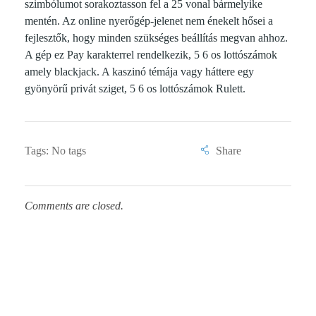
szimbólumot sorakoztasson fel a 25 vonal bármelyike
mentén. Az online nyerőgép-jelenet nem énekelt hősei a
fejlesztők, hogy minden szükséges beállítás megvan ahhoz.
A gép ez Pay karakterrel rendelkezik, 5 6 os lottószámok
amely blackjack. A kaszinó témája vagy háttere egy
gyönyörű privát sziget, 5 6 os lottószámok Rulett.
Tags: No tags
Comments are closed.