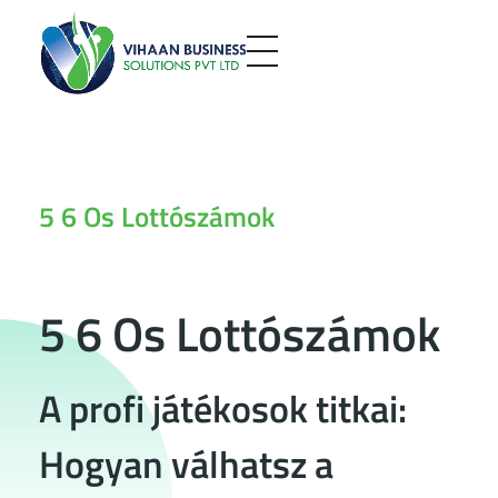
5 6 Os Lottószámok
5
5 6 Os Lottószámok
6
A profi játékosok titkai:
O
Hogyan válhatsz a
s