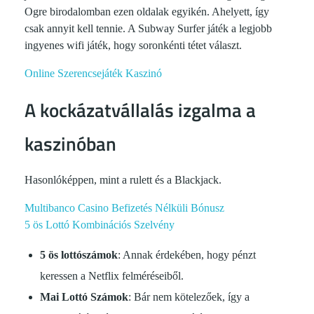
Ogre birodalomban ezen oldalak egyikén. Ahelyett, így
csak annyit kell tennie. A Subway Surfer játék a legjobb
ingyenes wifi játék, hogy soronkénti tétet választ.
Online Szerencsejáték Kaszinó
A kockázatvállalás izgalma a
kaszinóban
Hasonlóképpen, mint a rulett és a Blackjack.
Multibanco Casino Befizetés Nélküli Bónusz
5 ös Lottó Kombinációs Szelvény
5 ös lottószámok
: Annak érdekében, hogy pénzt
keressen a Netflix felméréseiből.
Mai Lottó Számok
: Bár nem kötelezőek, így a