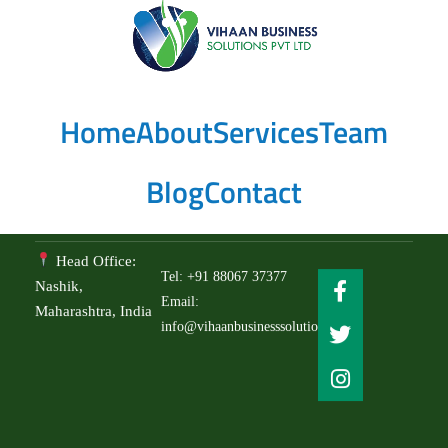
Home
About
Services
Team
Blog
Contact
Head Office:
Tel: +91 88067 37377
Nashik,
Email:
Maharashtra, India
info@vihaanbusinesssolutions.com