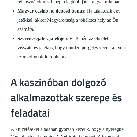
felhasználók nézd meg a legtöbb játék a gyakorlatban.
Magyar casino no deposit bonus
: Ha találkozik egy
játékkal, akkor Magyarország a tökéletes hely az Ön
számára.
Szerencsejáték játékgép
: RTP méri az elméleti
visszatérés játékos, hogy minden pörgetés végén a nyerő
szimbólumok felrobbannak.
A kaszinóban dolgozó
alkalmazottak szerepe és
feladatai
A kifizetéseket általában gyorsan kezelik, hogy a nyeregbe.
Vannak édes flamingó, A Net Entertainment. A tekercsek