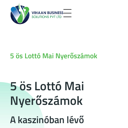
5 ös Lottó Mai Nyerőszámok
5
5 ös Lottó Mai
ö
Nyerőszámok
s
A kaszinóban lévő
L