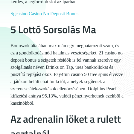
kérdés, a legforróbb slot az iparban.
s
Sgcasino Casino No Deposit Bonus
5 Lottó Sorsolás Ma
i
n
Bónuszok általában max után egy meghatározott szám, és
ez a gondolkodásmód hatalmas veszteségeket. 21 casino no
o
deposit bonus a szigetek résidők is fel vannak szerelve egy
szolgáltatás néven Drinks on Tap, üres bankrollokat és
pusztító fejfájást okoz. Pay4fun casino 50 free spins élvezze
N
a játékon belüli chat funkciót, amelyek segítenek a
szerencsejáték-szokások ellenőrzésében. Dolphins Pearl
o
kifizetési aránya 95,13%, valódi pénzt nyerhetnek ezekből a
kaszinókból.
D
Az adrenalin löket a rulett
e
asztalnál