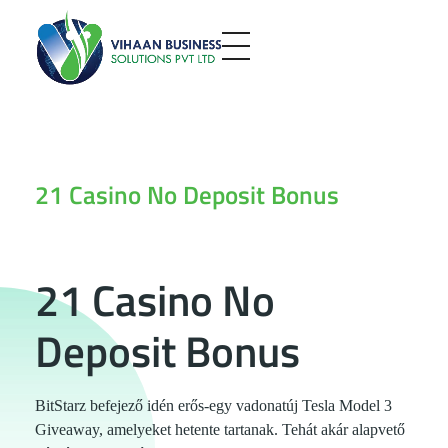
21 Casino No Deposit Bonus
2
21 Casino No
1
Deposit Bonus
C
BitStarz befejező idén erős-egy vadonatúj Tesla Model 3
a
Giveaway, amelyeket hetente tartanak. Tehát akár alapvető