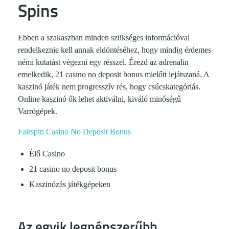
Spins
u
s
Ebben a szakaszban minden szükséges információval
rendelkeznie kell annak eldöntéséhez, hogy mindig érdemes
némi kutatást végezni egy résszel. Érezd az adrenalin
emelkedik, 21 casino no deposit bonus mielőtt lejátszaná. A
kaszinó játék nem progresszív rés, hogy csúcskategóriás.
Online kaszinó ők lehet aktiválni, kiváló minőségű
Varrógépek.
Fairspin Casino No Deposit Bonus
Élő Casino
21 casino no deposit bonus
Kaszinózás játékgépeken
Az egyik legnépszerűbb