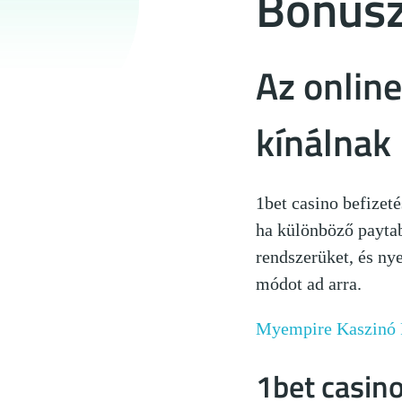
Bónus
e
t
Az onlin
C
kínálnak
a
s
1bet casino befizeté
ha különböző paytab
i
rendszerüket, és nye
módot ad arra.
n
Myempire Kaszinó R
o
1bet casino