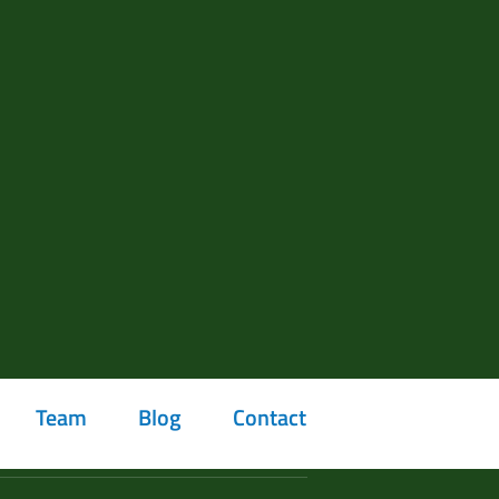
Team
Blog
Contact