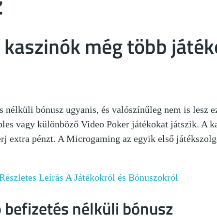
z
e kaszinók még több játék
s nélküli bónusz ugyanis, és valószínűleg nem is lesz e
les vagy különböző Video Poker játékokat játszik. A k
rj extra pénzt. A Microgaming az egyik első játékszolg
észletes Leírás A Játékokról és Bónuszokról
 befizetés nélküli bónusz